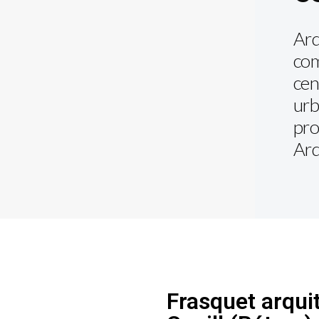
Arq
com
cen
urb
pro
Arq
Frasquet arqui