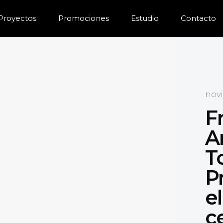
Proyectos
Promociones
Estudio
Contacto
nov
F
A
To
P
e
c