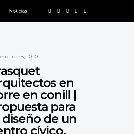
Noticias
iembre 28, 2020
rasquet
rquitectos en
rre en conill |
ropuesta para
l diseño de un
entro cívico.