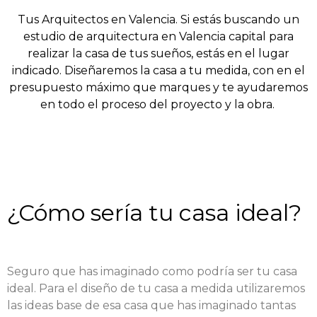
Tus Arquitectos en Valencia. Si estás buscando un
estudio de arquitectura en Valencia capital para
realizar la casa de tus sueños, estás en el lugar
indicado. Diseñaremos la casa a tu medida, con en el
presupuesto máximo que marques y te ayudaremos
en todo el proceso del proyecto y la obra.
Alejandro Izquierdo
Alejandro Frasquet
Cristina Baldanta
Cristian Becerra
Sergio Gómez
Anna Serra
Directora Proyectos
Arquitecto Técnico
Arquitecto
Arquitecto
Arquitecta
Director
¿Cómo sería tu casa ideal?
Seguro que has imaginado como podría ser tu casa
ideal. Para el diseño de tu casa a medida utilizaremos
las ideas base de esa casa que has imaginado tantas