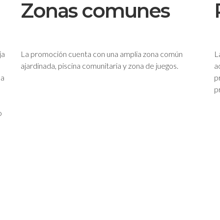
Zonas comunes
ja
La promoción cuenta con una amplia zona común
L
ajardinada, piscina comunitaria y zona de juegos.
a
na
p
p
o