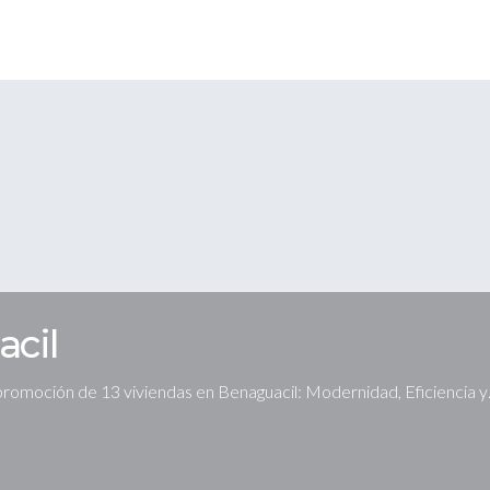
cil
promoción de 13 viviendas en Benaguacil: Modernidad, Eficiencia 