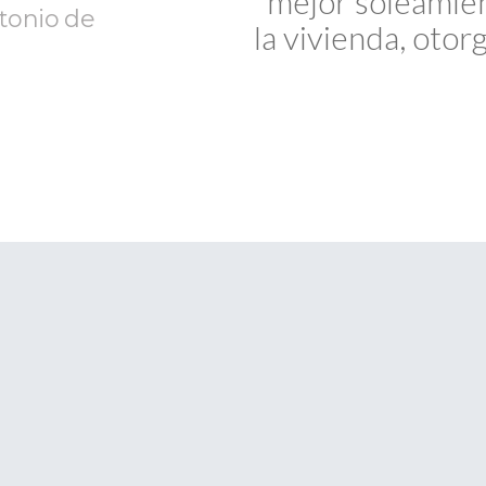
mejor soleamient
tonio de
la vivienda, otor